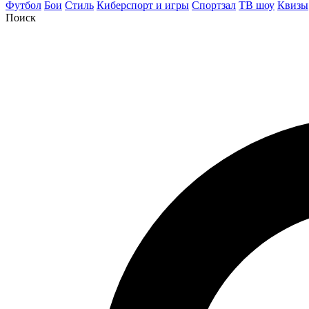
Футбол
Бои
Стиль
Киберспорт и игры
Спортзал
ТВ шоу
Квизы
Поиск