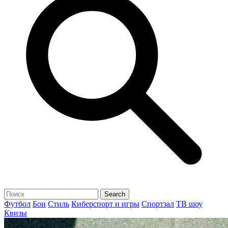
Футбол
Бои
Стиль
Киберспорт и игры
Спортзал
ТВ шоу
Квизы