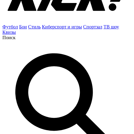
Футбол
Бои
Стиль
Киберспорт и игры
Спортзал
ТВ шоу
Квизы
Поиск