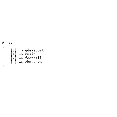
Array

(

    [0] => gde-sport

    [1] => music

    [2] => football

    [3] => chm-2026
