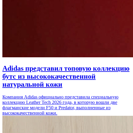
Adidas представил топовую коллекцию
бутс из высококачественной
натуральной кожи
Компания Adidas официально представила специальную
коллекцию Leather Tech 2026 года, в которую вошли две
флагманские модели F50 и Predator, выполненные из
высококачественной кожи.