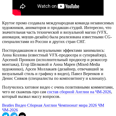
Крутое промо создавала международная команда независимых
художников, аниматоров и продакшн-студий. Интересно, что
значительная часть технической и визуальной магии (VFX,
анимация, моушн-дизайн) была реализована известными CG-
специалистами из России и других стран СНГ.
Постпродакшном и визуальными эффектами занимались:
Анна Козлова (известный VFX-продюсера и супервайзер),
Арсений Пронкин (исполнительный продюсер и режиссер
монтажа), Егор Шелковой и Анна Марен (Mixed-Media
художники), Арсен Моллакаев (дизайнер, отвечавший за
визуальный стиль и графику в видео), Павел Веренков и
Денис Сивков (специалисты по композитингу и клинапу).
Получилось хитовое видео с очень позитивными комментами,
чего не скажешь про сам
состав сборной Англии на ЧМ-2026
,
который вызвал массу вопросов.
Beatles
Видео
Сборная Англии
Чемпионат мира 2026
ЧМ
ЧМ-2026