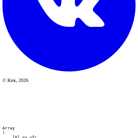
© Кик, 2026
Array

(

    [0] => ufc
