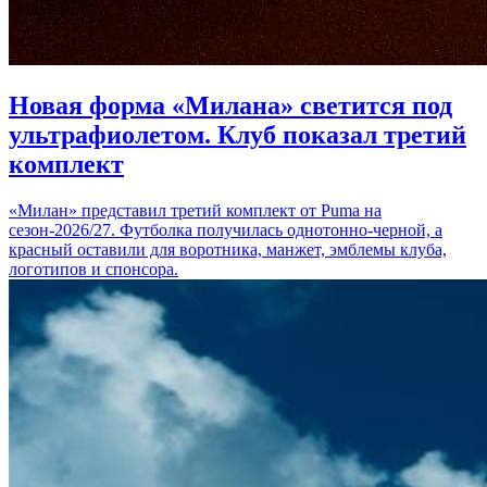
Новая форма «Милана» светится под
ультрафиолетом. Клуб показал третий
комплект
«Милан» представил третий комплект от Puma на
сезон-2026/27. Футболка получилась однотонно-черной, а
красный оставили для воротника, манжет, эмблемы клуба,
логотипов и спонсора.