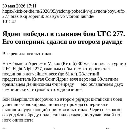
30 мая 2026 17:11
https://kick-or-die.ru/2026/05/yadong-pobedil-v-glavnom-boyu-ufc-
277-brazilskij-sopernik-sdalsya-vo-vtorom-raunde/
101547
Ядонг победил в главном бою UFC 277.
Его соперник сдался во втором раунде
Все решила «гильотина».
На «Гэлакси Арене» в Макао (Китай) 30 мая состоялся турнир
UFC Fight Night 277, главным событием которого стал
поединок в легчайшем весе (до 61 кг). 28‑летний
представитель Китая Сонг Ядонг взял верх над 38‑летним
бразильцем Дейвисоном Фигейреду — экс‑обладателем двух
чемпионских титулов в этом дивизионе.
Бой завершился досрочно во втором раунде: китайский боец
успешно заблокировал попытку прохода соперника и
выполнил удушающий приём «гильотина». Через несколько
секунд Фигейреду подал сигнал о сдаче, постучав рукой по
ноге оппонента.