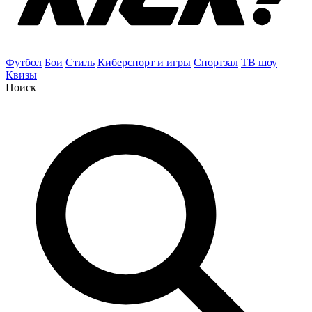
Футбол
Бои
Стиль
Киберспорт и игры
Спортзал
ТВ шоу
Квизы
Поиск