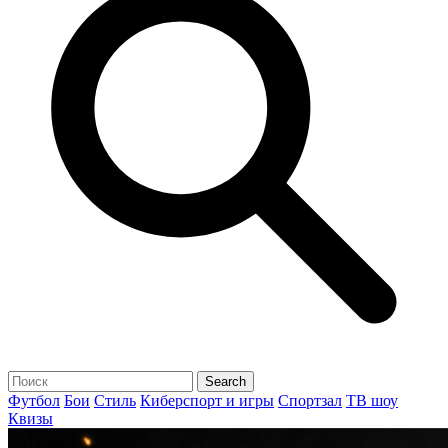
Футбол
Бои
Стиль
Киберспорт и игры
Спортзал
ТВ шоу
Квизы