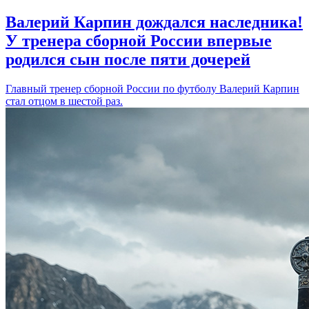
Валерий Карпин дождался наследника!
У тренера сборной России впервые
родился сын после пяти дочерей
Главный тренер сборной России по футболу Валерий Карпин
стал отцом в шестой раз.