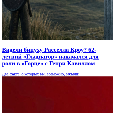
Видели бицуху Расселла Кроу? 62-
летний «Гладиатор» накачался для
роли в «Горце» с Генри Кавиллом
Два факта, о которых вы, возможно, забыли: