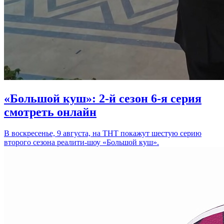
«Большой куш»: 2-й сезон 6-я серия
смотреть онлайн
В воскресенье, 9 августа, на ТНТ покажут шестую серию
второго сезона реалити-шоу «Большой куш».