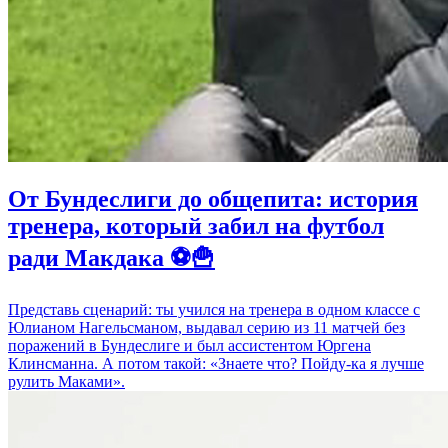
От Бундеслиги до общепита: история
тренера, который забил на футбол
ради Макдака ⚽🍟
Представь сценарий: ты учился на тренера в одном классе с
Юлианом Нагельсманом, выдавал серию из 11 матчей без
поражений в Бундеслиге и был ассистентом Юргена
Клинсманна. А потом такой: «Знаете что? Пойду-ка я лучше
рулить Маками».