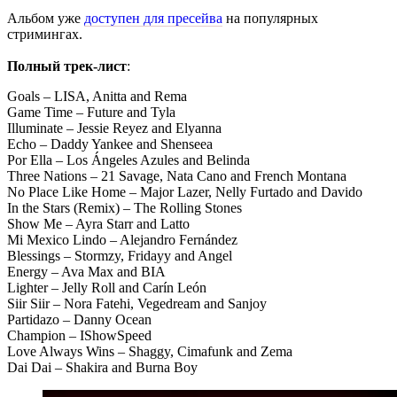
Альбом уже
доступен для пресейва
на популярных
стримингах.
Полный трек-лист
:
Goals – LISA, Anitta and Rema
Game Time – Future and Tyla
Illuminate – Jessie Reyez and Elyanna
Echo – Daddy Yankee and Shenseea
Por Ella – Los Ángeles Azules and Belinda
Three Nations – 21 Savage, Nata Cano and French Montana
No Place Like Home – Major Lazer, Nelly Furtado and Davido
In the Stars (Remix) – The Rolling Stones
Show Me – Ayra Starr and Latto
Mi Mexico Lindo – Alejandro Fernández
Blessings – Stormzy, Fridayy and Angel
Energy – Ava Max and BIA
Lighter – Jelly Roll and Carín León
Siir Siir – Nora Fatehi, Vegedream and Sanjoy
Partidazo – Danny Ocean
Champion – IShowSpeed
Love Always Wins – Shaggy, Cimafunk and Zema
Dai Dai – Shakira and Burna Boy