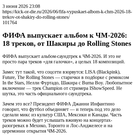
3 июня 2026 23:08
https://kick-or-die.ru/2026/06/fifa-vypuskaet-albom-k-chm-2026-18-
trekov-ot-shakiry-do-rolling-stones/
101764
ФИФА выпускает альбом к ЧМ-2026:
18 треков, от Шакиры до Rolling Stones
ФИФА выпускает альбом-саундтрек к ЧМ-2026. И это не
просто пара треков «для галочки», а целых 18 композиций.
Замес тут такой, что соцсети взорвутся: LISA (Blackpink),
Future, The Rolling Stones — старички в подборке с ремиксом
In the Stars, Нелли Фуртадо, Шакира с Burna Boy. Любопытное
включение — трек Champion от стримера IShowSpeed. Не
шутка, это часть официального саундтрека.
Зачем это все? Президент ФИФА Джанни Инфантино
говорит, что футбол объединяет — и теперь под это дело
сделали микс из культур США, Мексики и Канады. Часть
треков можно будет услышать вживую на концертах-
разогревах в Мехико, Торонто и Лос-Анджелесе и на
церемонии открытия ЧМ-2026.