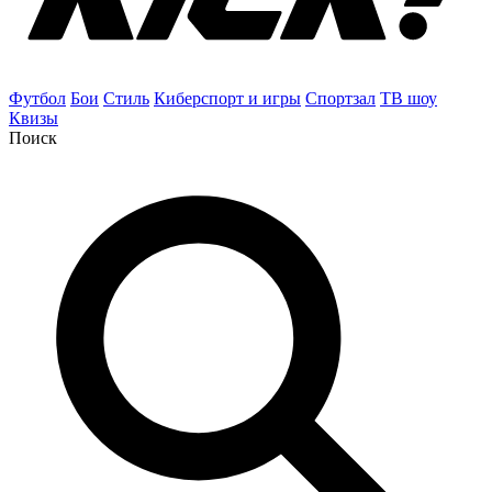
Футбол
Бои
Стиль
Киберспорт и игры
Спортзал
ТВ шоу
Квизы
Поиск