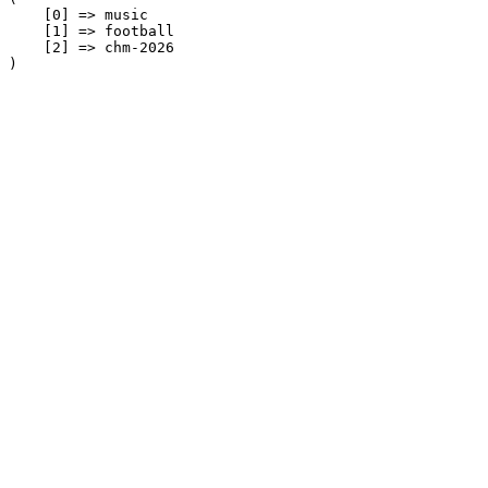
    [0] => music

    [1] => football

    [2] => chm-2026
