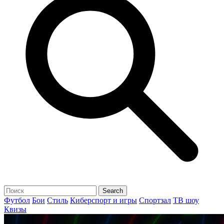
Футбол
Бои
Стиль
Киберспорт и игры
Спортзал
ТВ шоу
Квизы