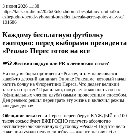
3 июня 2026 11:38
https://kick-or-die.ru/2026/06/kazhdomu-besplatnuyu-futbolku-
ezhegodno-pered-vyborami-prezidenta-reala-peres-gotov-na-vse/
101686
Каждому бесплатную футболку
ежегодно: перед выборами президента
«Реала» Перес готов на все
👑👕
Жесткий подкуп или PR в ленинском стиле?
На носу выборы президента «Реала», и там нарисовался
какой-то дерзкий кандидат Энрике Рикельме, который начал
катить бочку на Флорентино Переса. Что делает великий
тактик и стратег? Правильно, покупает лояльность сосьос
(официальных членов клуба) самым проверенным способом.
Дед реально решил переиграть эту жизнь и включил режим
«щедрая душа».
Обещание века:
если Переса переизберут, КАЖДЫЙ из 100
тысяч сосьос будет ЕЖЕГОДНО получать абсолютно
бесплатную эксклюзивную футболку «Реала»! Под это дело
даже придумали целую линейку — джерси назовут
«La