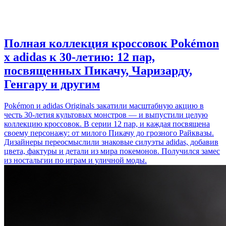
Полная коллекция кроссовок Pokémon
x adidas к 30-летию: 12 пар,
посвященных Пикачу, Чаризарду,
Генгару и другим
Pokémon и adidas Originals закатили масштабную акцию в
честь 30-летия культовых монстров — и выпустили целую
коллекцию кроссовок. В серии 12 пар, и каждая посвящена
своему персонажу: от милого Пикачу до грозного Райквазы.
Дизайнеры переосмыслили знаковые силуэты adidas, добавив
цвета, фактуры и детали из мира покемонов. Получился замес
из ностальгии по играм и уличной моды.