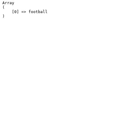
Array

(

    [0] => football
