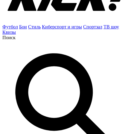
Футбол
Бои
Стиль
Киберспорт и игры
Спортзал
ТВ шоу
Квизы
Поиск