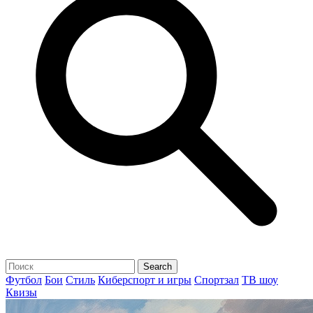
Футбол
Бои
Стиль
Киберспорт и игры
Спортзал
ТВ шоу
Квизы