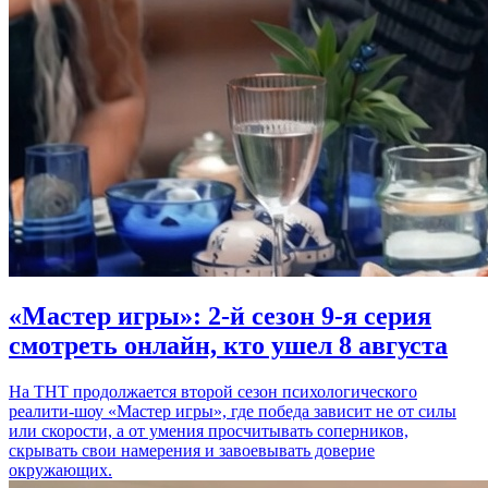
«Мастер игры»: 2-й сезон 9-я серия
смотреть онлайн, кто ушел 8 августа
На ТНТ продолжается второй сезон психологического
реалити-шоу «Мастер игры», где победа зависит не от силы
или скорости, а от умения просчитывать соперников,
скрывать свои намерения и завоевывать доверие
окружающих.