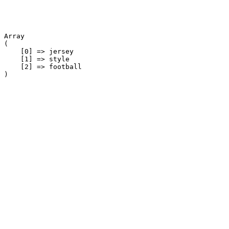
Array

(

    [0] => jersey

    [1] => style

    [2] => football
