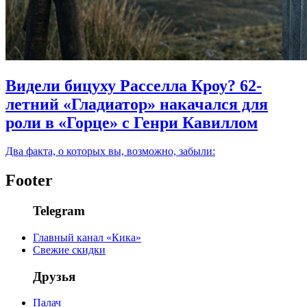
Видели бицуху Расселла Кроу? 62-
летний «Гладиатор» накачался для
роли в «Горце» с Генри Кавиллом
Два факта, о которых вы, возможно, забыли:
Footer
Telegram
Главный канал «Кика»
Свежие скидки
Друзья
Палач