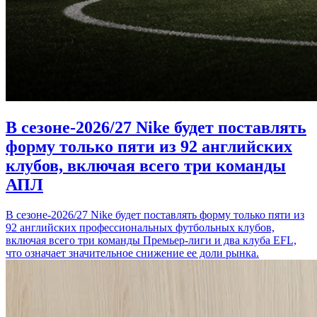
В сезоне-2026/27 Nike будет поставлять
форму только пяти из 92 английских
клубов, включая всего три команды
АПЛ
В сезоне-2026/27 Nike будет поставлять форму только пяти из
92 английских профессиональных футбольных клубов,
включая всего три команды Премьер-лиги и два клуба EFL,
что означает значительное снижение ее доли рынка.