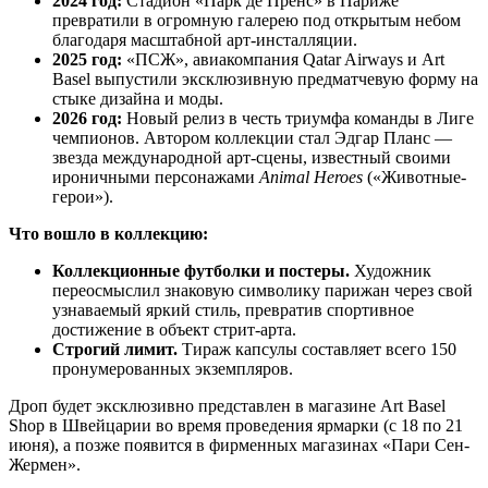
2024 год:
Стадион «Парк де Пренс» в Париже
превратили в огромную галерею под открытым небом
благодаря масштабной арт-инсталляции.
2025 год:
«ПСЖ», авиакомпания Qatar Airways и Art
Basel выпустили эксклюзивную предматчевую форму на
стыке дизайна и моды.
2026 год:
Новый релиз в честь триумфа команды в Лиге
чемпионов. Автором коллекции стал Эдгар Планс —
звезда международной арт-сцены, известный своими
ироничными персонажами
Animal Heroes
(«Животные-
герои»).
Что вошло в коллекцию:
Коллекционные футболки и постеры.
Художник
переосмыслил знаковую символику парижан через свой
узнаваемый яркий стиль, превратив спортивное
достижение в объект стрит-арта.
Строгий лимит.
Тираж капсулы составляет всего 150
пронумерованных экземпляров.
Дроп будет эксклюзивно представлен в магазине Art Basel
Shop в Швейцарии во время проведения ярмарки (с 18 по 21
июня), а позже появится в фирменных магазинах «Пари Сен-
Жермен».