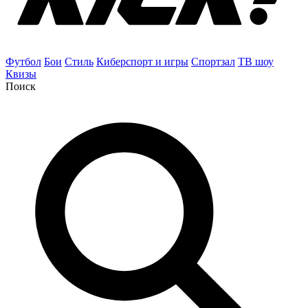
Футбол
Бои
Стиль
Киберспорт и игры
Спортзал
ТВ шоу
Квизы
Поиск