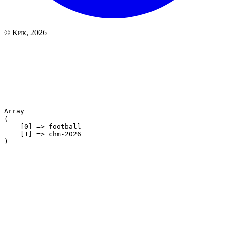
© Кик, 2026
Array

(

    [0] => football

    [1] => chm-2026
