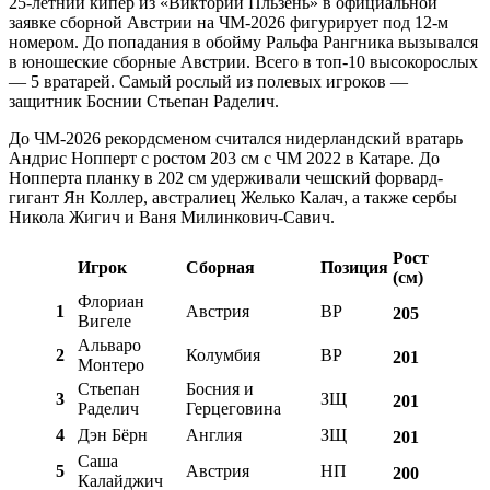
25-летний кипер из «Виктории Пльзень» в официальной
заявке сборной Австрии на ЧМ-2026 фигурирует под 12-м
номером. До попадания в обойму Ральфа Рангника вызывался
в юношеские сборные Австрии. Всего в топ-10 высокорослых
— 5 вратарей. Самый рослый из полевых игроков —
защитник Боснии Стьепан Раделич.
До ЧМ-2026 рекордсменом считался нидерландский вратарь
Андрис Нопперт с ростом 203 см с ЧМ 2022 в Катаре. До
Нопперта планку в 202 см удерживали чешский форвард-
гигант Ян Коллер, австралиец Желько Калач, а также сербы
Никола Жигич и Ваня Милинкович-Савич.
Рост
Игрок
Сборная
Позиция
(см)
Флориан
1
Австрия
ВР
205
Вигеле
Альваро
2
Колумбия
ВР
201
Монтеро
Стьепан
Босния и
3
ЗЩ
201
Раделич
Герцеговина
4
Дэн Бёрн
Англия
ЗЩ
201
Саша
5
Австрия
НП
200
Калайджич