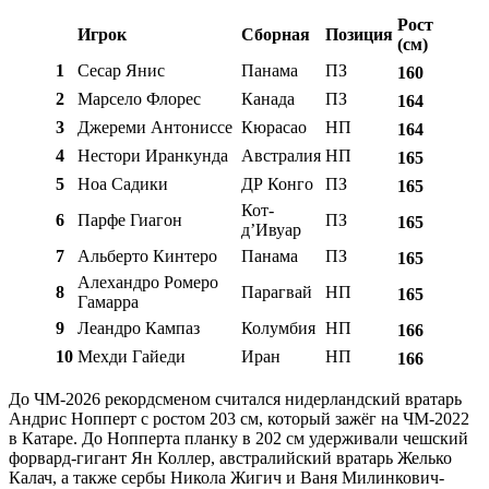
Рост
Игрок
Сборная
Позиция
(см)
1
Сесар Янис
Панама
ПЗ
160
2
Марсело Флорес
Канада
ПЗ
164
3
Джереми Антониссе
Кюрасао
НП
164
4
Нестори Иранкунда
Австралия
НП
165
5
Ноа Садики
ДР Конго
ПЗ
165
Кот-
6
Парфе Гиагон
ПЗ
165
д’Ивуар
7
Альберто Кинтеро
Панама
ПЗ
165
Алехандро Ромеро
8
Парагвай
НП
165
Гамарра
9
Леандро Кампаз
Колумбия
НП
166
10
Мехди Гайеди
Иран
НП
166
До ЧМ-2026 рекордсменом считался нидерландский вратарь
Андрис Нопперт с ростом 203 см, который зажёг на ЧМ-2022
в Катаре. До Нопперта планку в 202 см удерживали чешский
форвард-гигант Ян Коллер, австралийский вратарь Желько
Калач, а также сербы Никола Жигич и Ваня Милинкович-