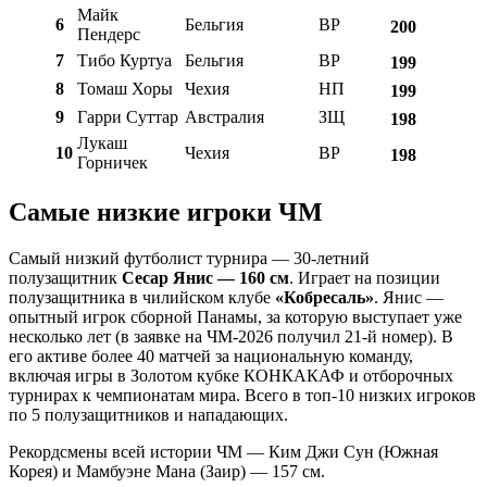
Майк
6
Бельгия
ВР
200
Пендерс
7
Тибо Куртуа
Бельгия
ВР
199
8
Томаш Хоры
Чехия
НП
199
9
Гарри Суттар
Австралия
ЗЩ
198
Лукаш
10
Чехия
ВР
198
Горничек
Самые низкие игроки ЧМ
Самый низкий футболист турнира — 30-летний
полузащитник
Сесар Янис — 160 см
. Играет на позиции
полузащитника в чилийском клубе
«Кобресаль»
. Янис —
опытный игрок сборной Панамы, за которую выступает уже
несколько лет (в заявке на ЧМ-2026 получил 21-й номер). В
его активе более 40 матчей за национальную команду,
включая игры в Золотом кубке КОНКАКАФ и отборочных
турнирах к чемпионатам мира. Всего в топ-10 низких игроков
по 5 полузащитников и нападающих.
Рекордсмены всей истории ЧМ — Ким Джи Сун (Южная
Корея) и Мамбуэне Мана (Заир) — 157 см.