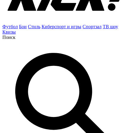
Футбол
Бои
Стиль
Киберспорт и игры
Спортзал
ТВ шоу
Квизы
Поиск