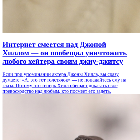
Интернет смеется над Джоной
Хиллом — он пообещал уничтожить
любого хейтера своим джиу-джитсу
Если при упоминании актера Джоны Хилла, вы сразу
думаете: «А, это тот толстячок» — не попадайтесь ему на
глаза. Потому что теперь Хилл обещает доказать свое
превосходство над любым, кто посмеет его задеть.