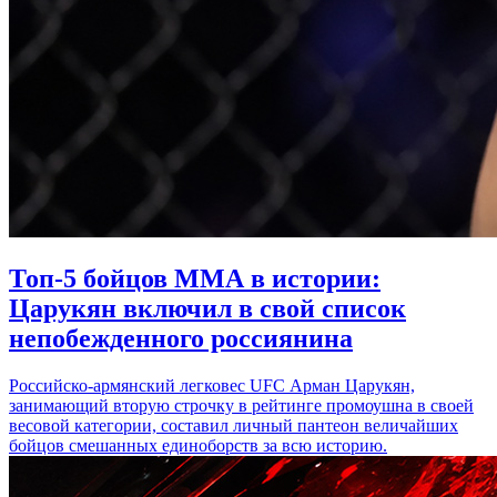
Топ-5 бойцов ММА в истории:
Царукян включил в свой список
непобежденного россиянина
Российско-армянский легковес UFC Арман Царукян,
занимающий вторую строчку в рейтинге промоушна в своей
весовой категории, составил личный пантеон величайших
бойцов смешанных единоборств за всю историю.