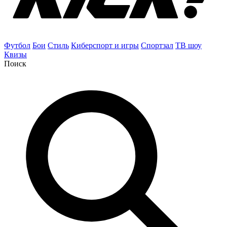
Футбол
Бои
Стиль
Киберспорт и игры
Спортзал
ТВ шоу
Квизы
Поиск