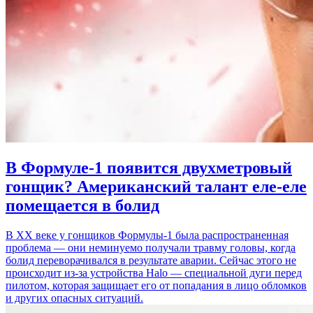
В Формуле-1 появится двухметровый
гонщик? Американский талант еле-еле
помещается в болид
В XX веке у гонщиков Формулы-1 была распространенная
проблема — они неминуемо получали травму головы, когда
болид переворачивался в результате аварии. Сейчас этого не
происходит из-за устройства Halo — специальной дуги перед
пилотом, которая защищает его от попадания в лицо обломков
и других опасных ситуаций.