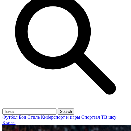
Футбол
Бои
Стиль
Киберспорт и игры
Спортзал
ТВ шоу
Квизы