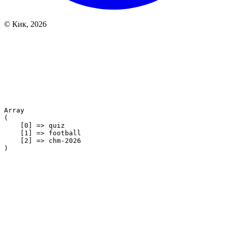
© Кик, 2026
Array

(

    [0] => quiz

    [1] => football

    [2] => chm-2026
