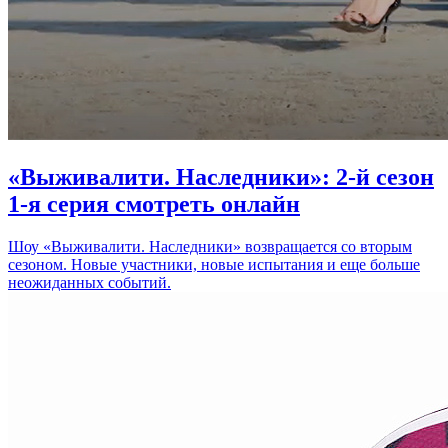
«Выживалити. Наследники»: 2-й сезон
1-я серия смотреть онлайн
Шоу «Выживалити. Наследники» возвращается со вторым
сезоном. Новые участники, новые испытания и еще больше
неожиданных событий.