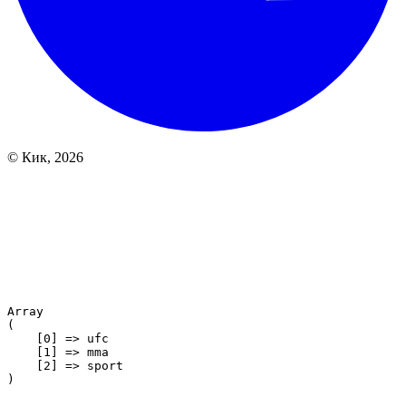
© Кик, 2026
Array

(

    [0] => ufc

    [1] => mma

    [2] => sport
