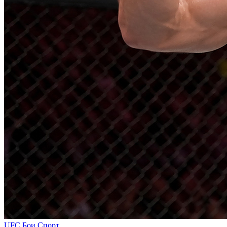
UFC
Бои
Спорт