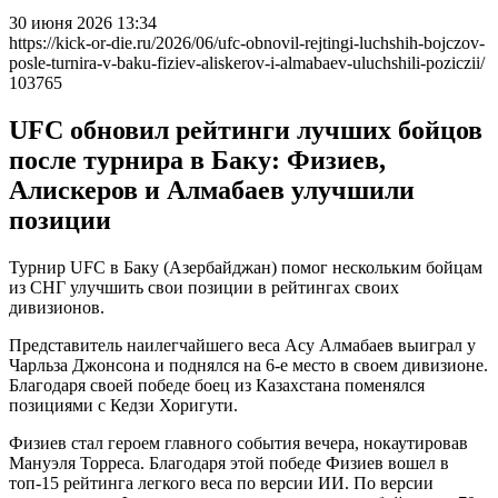
30 июня 2026 13:34
https://kick-or-die.ru/2026/06/ufc-obnovil-rejtingi-luchshih-bojczov-
posle-turnira-v-baku-fiziev-aliskerov-i-almabaev-uluchshili-poziczii/
103765
UFC обновил рейтинги лучших бойцов
после турнира в Баку: Физиев,
Алискеров и Алмабаев улучшили
позиции
Турнир UFC в Баку (Азербайджан) помог нескольким бойцам
из СНГ улучшить свои позиции в рейтингах своих
дивизионов.
Представитель наилегчайшего веса Асу Алмабаев выиграл у
Чарльза Джонсона и поднялся на 6-е место в своем дивизионе.
Благодаря своей победе боец из Казахстана поменялся
позициями с Кедзи Хоригути.
Физиев стал героем главного события вечера, нокаутировав
Мануэля Торреса. Благодаря этой победе Физиев вошел в
топ-15 рейтинга легкого веса по версии ИИ. По версии