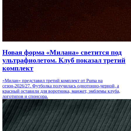
Новая форма «Милана» светится под
ультрафиолетом. Клуб показал третий
комплект
«Милан» представил третий комплект от Puma на
сезон-2026/27. Футболка получилась однотонно-черной, а
красный оставили для воротника, манжет, эмблемы клуба,
логотипов и спонсора.