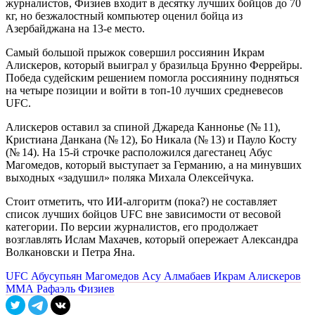
журналистов, Физиев входит в десятку лучших бойцов до 70
кг, но безжалостный компьютер оценил бойца из
Азербайджана на 13-е место.
Самый большой прыжок совершил россиянин Икрам
Алискеров, который выиграл у бразильца Брунно Феррейры.
Победа судейским решением помогла россиянину подняться
на четыре позиции и войти в топ-10 лучших средневесов
UFC.
Алискеров оставил за спиной Джареда Каннонье (№ 11),
Кристиана Данкана (№ 12), Бо Никала (№ 13) и Пауло Косту
(№ 14). На 15-й строчке расположился дагестанец Абус
Магомедов, который выступает за Германию, а на минувших
выходных «задушил» поляка Михала Олексейчука.
Стоит отметить, что ИИ-алгоритм (пока?) не составляет
список лучших бойцов UFC вне зависимости от весовой
категории. По версии журналистов, его продолжает
возглавлять Ислам Махачев, который опережает Александра
Волкановски и Петра Яна.
UFC
Абусупьян Магомедов
Асу Алмабаев
Икрам Алискеров
ММА
Рафаэль Физиев