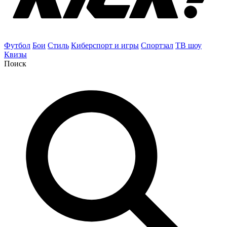
Футбол
Бои
Стиль
Киберспорт и игры
Спортзал
ТВ шоу
Квизы
Поиск