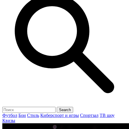
Футбол
Бои
Стиль
Киберспорт и игры
Спортзал
ТВ шоу
Квизы