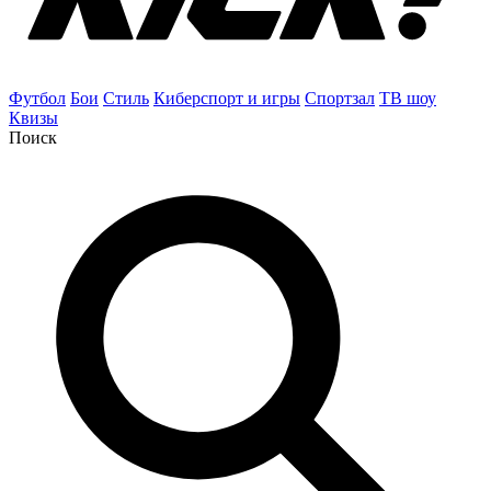
Футбол
Бои
Стиль
Киберспорт и игры
Спортзал
ТВ шоу
Квизы
Поиск