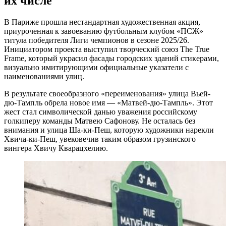
их числе
В Париже прошла нестандартная художественная акция,
приуроченная к завоеванию футбольным клубом «ПСЖ»
титула победителя Лиги чемпионов в сезоне 2025/26.
Инициатором проекта выступил творческий союз The True
Frame, который украсил фасады городских зданий стикерами,
визуально имитирующими официальные указатели с
наименованиями улиц.
В результате своеобразного «переименования» улица Вьей-
дю-Тампль обрела новое имя — «Матвей-дю-Тампль». Этот
жест стал символической данью уважения российскому
голкиперу команды Матвею Сафонову. Не осталась без
внимания и улица Ша-ки-Пеш, которую художники нарекли
Хвича-ки-Пеш, увековечив таким образом грузинского
вингера Хвичу Кварацхелию.