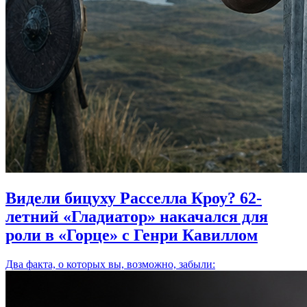
Видели бицуху Расселла Кроу? 62-
летний «Гладиатор» накачался для
роли в «Горце» с Генри Кавиллом
Два факта, о которых вы, возможно, забыли: