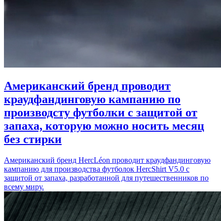
Американский бренд проводит
краудфандинговую кампанию по
производсту футболки с защитой от
запаха, которую можно носить месяц
без стирки
Американский бренд HercLéon проводит краудфандинговую
кампанию для производства футболок HercShirt V5.0 с
защитой от запаха, разработанной для путешественников по
всему миру.