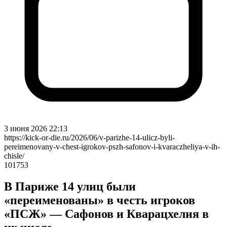
3 июня 2026 22:13
https://kick-or-die.ru/2026/06/v-parizhe-14-ulicz-byli-
pereimenovany-v-chest-igrokov-pszh-safonov-i-kvaraczheliya-v-ih-
chisle/
101753
В Париже 14 улиц были
«переименованы» в честь игроков
«ПСЖ» — Сафонов и Кварацхелия в