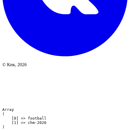
© Кик, 2026
Array

(

    [0] => football

    [1] => chm-2026
