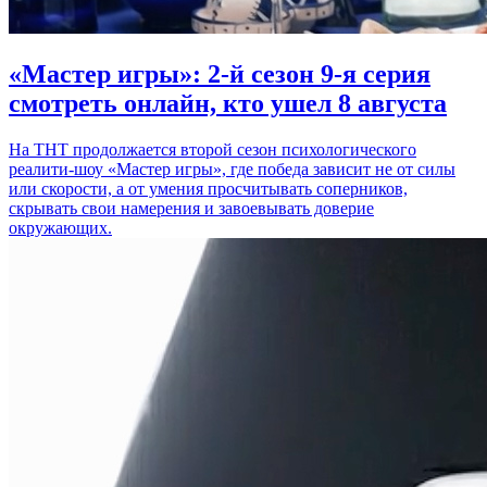
«Мастер игры»: 2-й сезон 9-я серия
смотреть онлайн, кто ушел 8 августа
На ТНТ продолжается второй сезон психологического
реалити-шоу «Мастер игры», где победа зависит не от силы
или скорости, а от умения просчитывать соперников,
скрывать свои намерения и завоевывать доверие
окружающих.