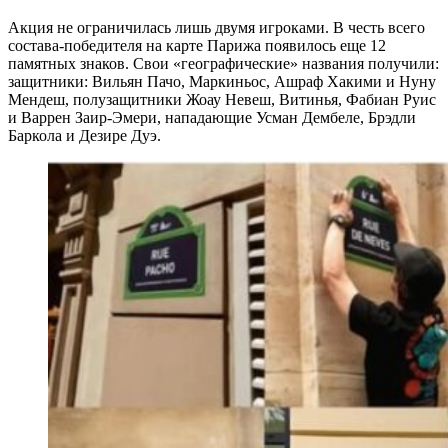
Акция не ограничилась лишь двумя игроками. В честь всего
состава-победителя на карте Парижа появилось еще 12
памятных знаков. Свои «географические» названия получили:
защитники: Вильян Пачо, Маркиньос, Ашраф Хакими и Нуну
Мендеш, полузащитники Жоау Невеш, Витинья, Фабиан Руис
и Варрен Заир-Эмери, нападающие Усман Дембеле, Брэдли
Баркола и Дезире Дуэ.