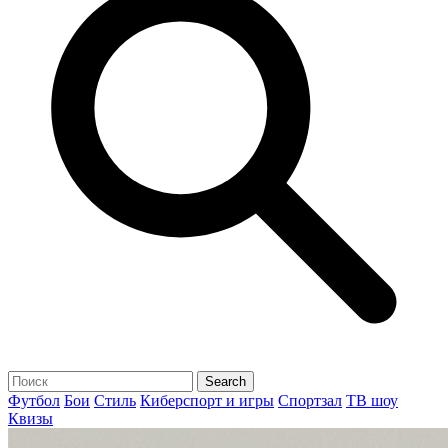
Футбол
Бои
Стиль
Киберспорт и игры
Спортзал
ТВ шоу
Квизы