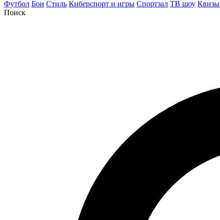
Футбол
Бои
Стиль
Киберспорт и игры
Спортзал
ТВ шоу
Квизы
Поиск