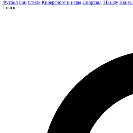
Футбол
Бои
Стиль
Киберспорт и игры
Спортзал
ТВ шоу
Квизы
Поиск