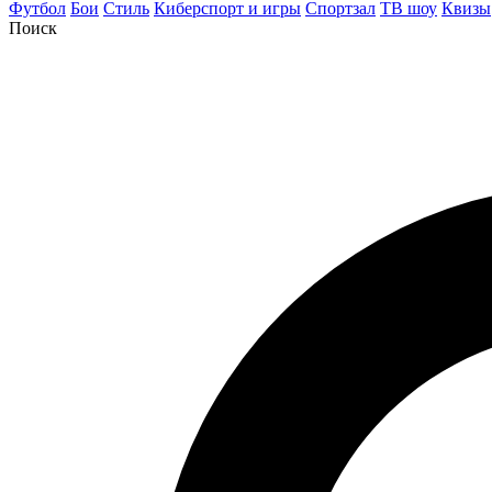
Футбол
Бои
Стиль
Киберспорт и игры
Спортзал
ТВ шоу
Квизы
Поиск