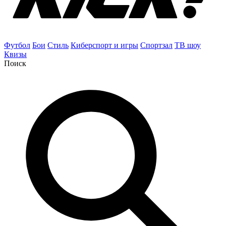
Футбол
Бои
Стиль
Киберспорт и игры
Спортзал
ТВ шоу
Квизы
Поиск