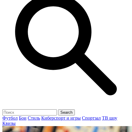
Футбол
Бои
Стиль
Киберспорт и игры
Спортзал
ТВ шоу
Квизы