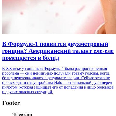
В Формуле-1 появится двухметровый
гонщик? Американский талант еле-еле
помещается в болид
В XX веке у гонщиков Формулы-1 была распространенная
проблема — они неминуемо получали травму головы, когда
болид переворачивался в результате аварии. Сейчас этого не
происходит из-за устройства Halo — специальной дуги перед
пилотом, которая защищает его от попадания в лицо обломков
и других опасных ситуаций.
Footer
Telegram