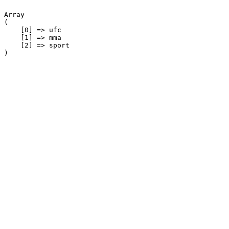
Array

(

    [0] => ufc

    [1] => mma

    [2] => sport
