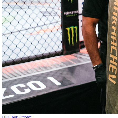
UFC
Бои
Спорт