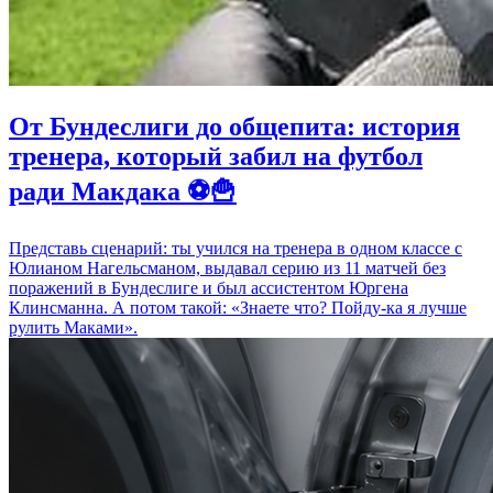
От Бундеслиги до общепита: история
тренера, который забил на футбол
ради Макдака ⚽🍟
Представь сценарий: ты учился на тренера в одном классе с
Юлианом Нагельсманом, выдавал серию из 11 матчей без
поражений в Бундеслиге и был ассистентом Юргена
Клинсманна. А потом такой: «Знаете что? Пойду-ка я лучше
рулить Маками».