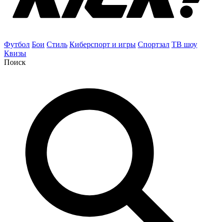
Футбол
Бои
Стиль
Киберспорт и игры
Спортзал
ТВ шоу
Квизы
Поиск