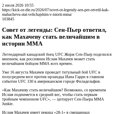
2 июля 2026 10:55
https://kick-or-die.ru/2026/07/sovet-ot-legendy-sen-per-otvetil-kak-
mahachevu-stat-velichajshim-v-istorii-mma/
103845
Совет от легенды: Сен-Пьер ответил,
как Махачеву стать величайшим в
истории ММА
Легендарный канадский боец UFC Жорж Сен-Пьер поделился
мнением, как россиянин Ислам Махачев может стать
величайшим бойцом ММА всех времен.
Уже 16 августа Махачев проведет титульный бой UFC в
полусреднем весе против ирландца Иана Гарри в главном
событии UFC 330 в американском городе Филадельфия.
«Как Махачеву стать величайшим? Возможно, со временем
Ислам поднимется в средний вес, чтобы стать первым
тройным чемпионом UFC», — цитирует Сен-Пьера MMA
Junkie.
Ислам Махачев имеет рекорд «28-1» в смешанных