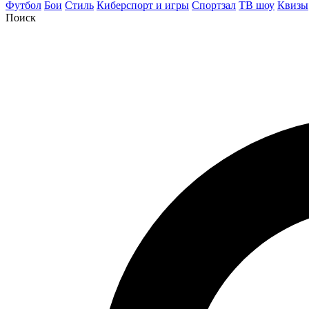
Футбол
Бои
Стиль
Киберспорт и игры
Спортзал
ТВ шоу
Квизы
Поиск