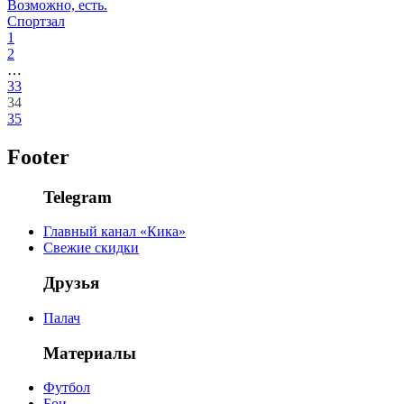
Возможно, есть.
Спортзал
1
2
…
33
34
35
Footer
Telegram
Главный канал «Кика»
Свежие скидки
Друзья
Палач
Материалы
Футбол
Бои