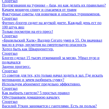
Спортзал
Подтягивания на турнике – база, но как делать их правильно?
Качаем мощную спину и спасаемся от травм
Фактурные советы для новичков и опытных турникменов.
Спортзал
Фитнес-блогер сидит на жуткой диете. Каждый день ест по
100 штук яиц
Только посмотри на его пресс!
Спортзал
«Бразильский Халк» Валдир Сегато умер в 55. Он вкачивал
масло в руки, несмотря на смертельную опасность
Хотел быть как Шварценеггер.
Спортзал
Блогер сделал 15 тысяч отжиманий за месяц. Убрал пузо и
подкачался
Зацени прогресс.
Спортзал
15 советов для тех, кто только начал ходить в зал. Где искать
мотивацию и зачем разбирать сумку?
Используем абонемент предельно эффективно.
Спортзал
Как выбрать гантели? 5 простых правил
Обустраиваем домашнюю качалку.
Спортзал
Василий Уткин занимается с гантелями. Есть ли польза?