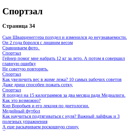
Спортзал
Страница 34
Сын Шварценеггера похудел и изменился до неузнаваемости.
Он 2 года боролся с лишним весом
Сравниваем фото.
Спортзал
Гейнер помог мне набрать 12 кг за лето. А потом я совершил
главную ошибку
Не советую повторять.
Спортзал
Как увеличить вес в жиме лежа? 10 самых рабочих советов
Даже дрищ способен пожать сотку.
Спортзал
Я похудел на 15 килограммов за два месяца ради Медиалиги.
Как это возможно?
Кир Воробьев и его лекция по диетологии.
Медийный футбол
Как научиться подтягиваться с нуля? Важный лайфхак и 3
полезных упражнения
А еще раскачиваем роскошную спину.