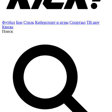
Футбол
Бои
Стиль
Киберспорт и игры
Спортзал
ТВ шоу
Квизы
Поиск