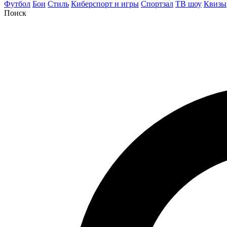
Футбол
Бои
Стиль
Киберспорт и игры
Спортзал
ТВ шоу
Квизы
Поиск