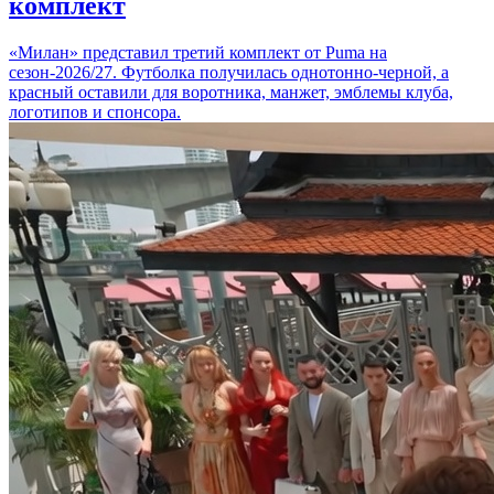
комплект
«Милан» представил третий комплект от Puma на
сезон-2026/27. Футболка получилась однотонно-черной, а
красный оставили для воротника, манжет, эмблемы клуба,
логотипов и спонсора.