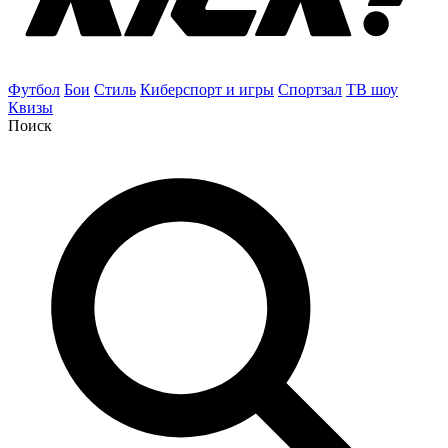
Футбол
Бои
Стиль
Киберспорт и игры
Спортзал
ТВ шоу
Квизы
Поиск