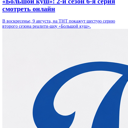
«Большой куш»: 2-й сезон 6-я серия
смотреть онлайн
В воскресенье, 9 августа, на ТНТ покажут шестую серию
второго сезона реалити-шоу «Большой куш».