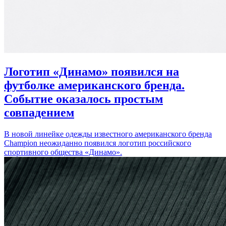
Логотип «Динамо» появился на
футболке американского бренда.
Событие оказалось простым
совпадением
В новой линейке одежды известного американского бренда
Champion неожиданно появился логотип российского
спортивного общества «Динамо».