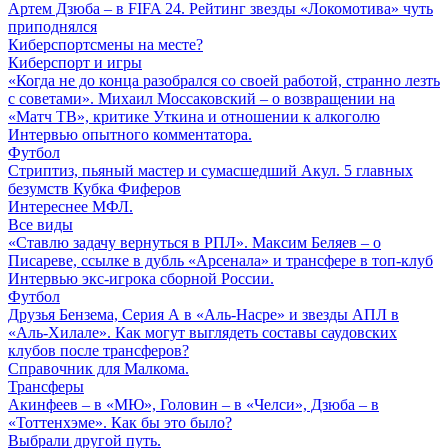
Артем Дзюба – в FIFA 24. Рейтинг звезды «Локомотива» чуть
приподнялся
Киберспортсмены на месте?
Киберспорт и игры
«Когда не до конца разобрался со своей работой, странно лезть
с советами». Михаил Моссаковский – о возвращении на
«Матч ТВ», критике Уткина и отношении к алкоголю
Интервью опытного комментатора.
Футбол
Стриптиз, пьяный мастер и сумасшедший Акул. 5 главных
безумств Кубка Фиферов
Интереснее МФЛ.
Все виды
«Ставлю задачу вернуться в РПЛ». Максим Беляев – о
Писареве, ссылке в дубль «Арсенала» и трансфере в топ-клуб
Интервью экс-игрока сборной России.
Футбол
Друзья Бензема, Серия А в «Аль-Насре» и звезды АПЛ в
«Аль-Хилале». Как могут выглядеть составы саудовских
клубов после трансферов?
Справочник для Малкома.
Трансферы
Акинфеев – в «МЮ», Головин – в «Челси», Дзюба – в
«Тоттенхэме». Как бы это было?
Выбрали другой путь.