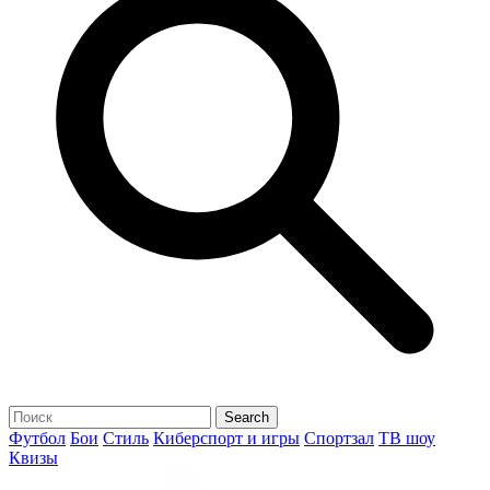
Футбол
Бои
Стиль
Киберспорт и игры
Спортзал
ТВ шоу
Квизы