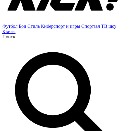
Футбол
Бои
Стиль
Киберспорт и игры
Спортзал
ТВ шоу
Квизы
Поиск