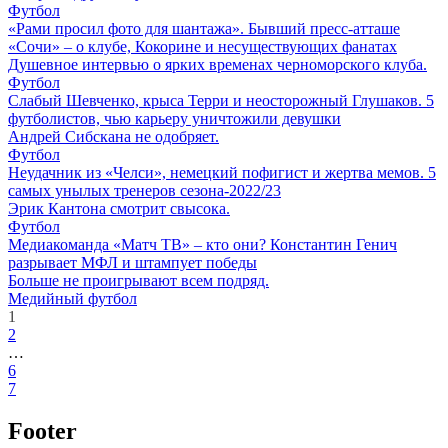
Футбол
«Рами просил фото для шантажа». Бывший пресс-атташе
«Сочи» – о клубе, Кокорине и несуществующих фанатах
Душевное интервью о ярких временах черноморского клуба.
Футбол
Слабый Шевченко, крыса Терри и неосторожный Глушаков. 5
футболистов, чью карьеру уничтожили девушки
Андрей Сибскана не одобряет.
Футбол
Неудачник из «Челси», немецкий пофигист и жертва мемов. 5
самых унылых тренеров сезона-2022/23
Эрик Кантона смотрит свысока.
Футбол
Медиакоманда «Матч ТВ» – кто они? Константин Генич
разрывает МФЛ и штампует победы
Больше не проигрывают всем подряд.
Медийный футбол
1
2
…
6
7
Footer