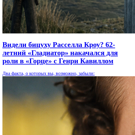
Видели бицуху Расселла Кроу? 62-
летний «Гладиатор» накачался для
роли в «Горце» с Генри Кавиллом
Два факта, о которых вы, возможно, забыли: