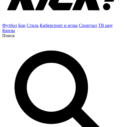
Футбол
Бои
Стиль
Киберспорт и игры
Спортзал
ТВ шоу
Квизы
Поиск